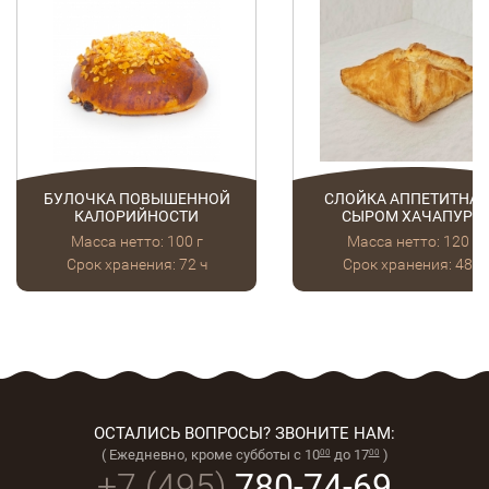
БУЛОЧКА ПОВЫШЕННОЙ
СЛОЙКА АППЕТИТНАЯ
КАЛОРИЙНОСТИ
СЫРОМ ХАЧАПУРИ
Масса нетто: 100 г
Масса нетто: 120 г
Срок хранения: 72 ч
Срок хранения: 48 ч
ОСТАЛИСЬ ВОПРОСЫ? ЗВОНИТЕ НАМ:
( Ежедневно, кроме субботы с 10
до 17
)
00
00
+7 (495)
780-74-69