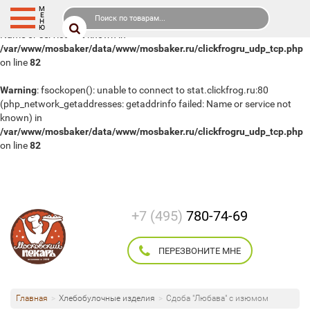
М
Е
Warning
: fsockopen(): php_network_getaddresses: getaddrinfo failed:
Н
Ю
Name or service not known in
/var/www/mosbaker/data/www/mosbaker.ru/clickfrogru_udp_tcp.php
on line
82
Warning
: fsockopen(): unable to connect to stat.clickfrog.ru:80
(php_network_getaddresses: getaddrinfo failed: Name or service not
known) in
/var/www/mosbaker/data/www/mosbaker.ru/clickfrogru_udp_tcp.php
on line
82
+7 (495)
780-74-69
ПЕРЕЗВОНИТЕ МНЕ
Главная
Хлебобулочные изделия
Сдоба "Любава" с изюмом