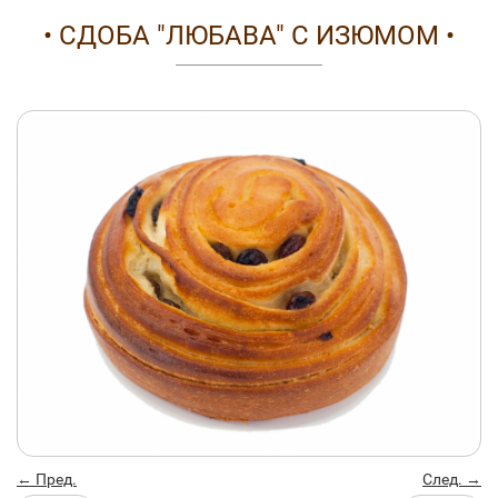
• СДОБА "ЛЮБАВА" С ИЗЮМОМ •
← Пред.
След. →