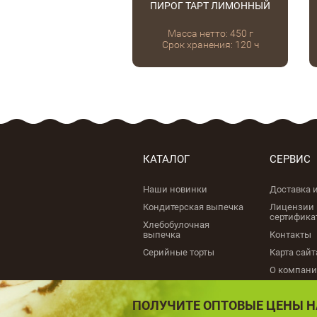
ПИРОГ ТАРТ ЛИМОННЫЙ
Масса нетто: 450 г
Срок хранения: 120 ч
КАТАЛОГ
СЕРВИС
Наши новинки
Доставка 
Кондитерская выпечка
Лицензии 
сертифика
Хлебобулочная
выпечка
Контакты
Серийные торты
Карта сайт
О компан
ПОЛУЧИТЕ ОПТОВЫЕ ЦЕНЫ Н