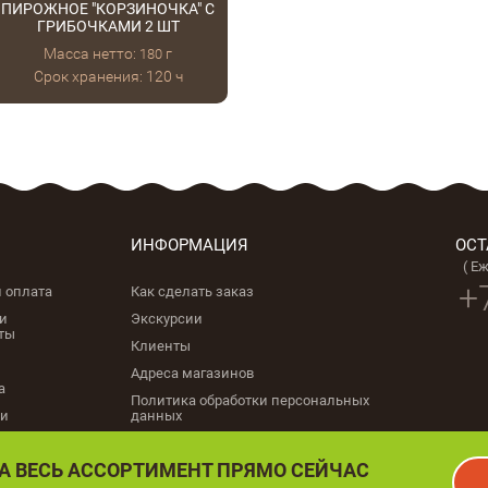
ПИРОЖНОЕ "КОРЗИНОЧКА" С
ГРИБОЧКАМИ 2 ШТ
Масса нетто:
г
180
Срок хранения: 120 ч
ИНФОРМАЦИЯ
ОСТ
( Е
+
и оплата
Как сделать заказ
и
Экскурсии
ты
Клиенты
Адреса магазинов
а
Политика обработки персональных
ии
данных
А ВЕСЬ АССОРТИМЕНТ ПРЯМО СЕЙЧАС