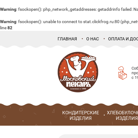
Warning
: fsockopen(): php_network_getaddresses: getaddrinfo failed: N
Warning
: fsockopen(): unable to connect to stat.clickfrog.ru:80 (php_n
line
82
ГЛАВНАЯ
О НАС
ОПЛАТА И ДО
Со
пр
с 1
КОНДИТЕРСКИЕ
ХЛЕБОБУЛОЧ
ИЗДЕЛИЯ
ИЗДЕЛИЯ