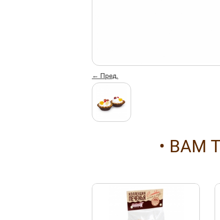
← Пред.
• ВАМ 