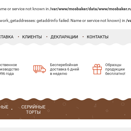
ame or service not known in
/var/www/mosbaker/data/www/mosbaker.ru/
etwork_getaddresses: getaddrinfo failed: Name or service not known) in
/v
СТАВКА
КЛИЕНТЫ
ДЕКЛАРАЦИИ
КОНТАКТЫ
бственное
Бесперебойная
Образцы
оизводство
доставка 6 дней
продукции
996 года
в неделю
бесплатно!
НЫЕ
СЕРИЙНЫЕ
ТОРТЫ