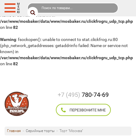
М
Е
Warning
: fsockopen(): php_network_getaddresses: getaddrinfo failed:
Н
Ю
Name or service not known in
/var/www/mosbaker/data/www/mosbaker.ru/clickfrogru_udp_tcp.php
on line
82
Warning
: fsockopen(): unable to connect to stat.clickfrog.ru:80
(php_network_getaddresses: getaddrinfo failed: Name or service not
known) in
/var/www/mosbaker/data/www/mosbaker.ru/clickfrogru_udp_tcp.php
on line
82
+7 (495)
780-74-69
ПЕРЕЗВОНИТЕ МНЕ
Главная
Серийные торты
Торт "Москва"